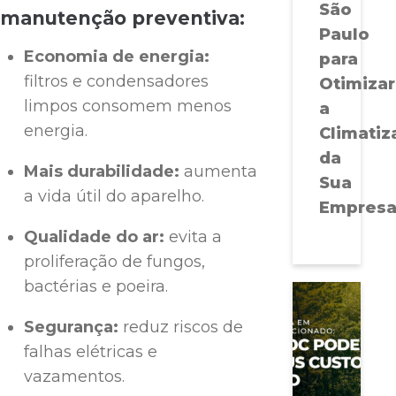
São
manutenção preventiva:
Paulo
Economia de energia:
para
filtros e condensadores
Otimizar
limpos consomem menos
a
energia.
Climatiz
da
Mais durabilidade:
aumenta
Sua
a vida útil do aparelho.
Empres
Qualidade do ar:
evita a
proliferação de fungos,
bactérias e poeira.
Segurança:
reduz riscos de
falhas elétricas e
vazamentos.