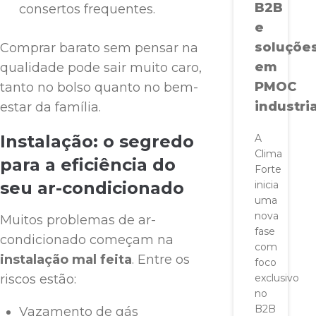
B2B
consertos frequentes.
e
soluçõe
Comprar barato sem pensar na
em
qualidade pode sair muito caro,
PMOC
tanto no bolso quanto no bem-
industria
estar da família.
Instalação: o segredo
A
Clima
para a eficiência do
Forte
seu ar-condicionado
inicia
uma
nova
Muitos problemas de ar-
fase
condicionado começam na
com
instalação mal feita
. Entre os
foco
riscos estão:
exclusivo
no
B2B
Vazamento de gás