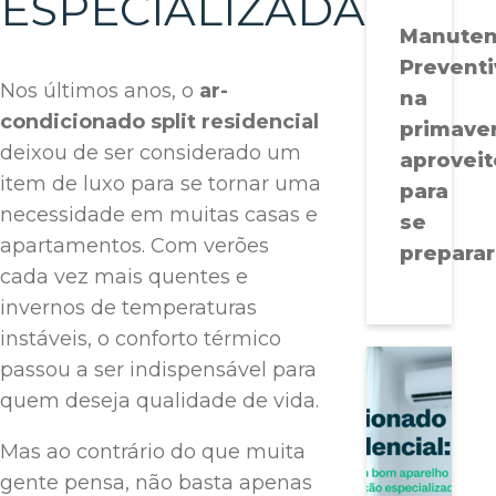
ESPECIALIZADA
Manute
Preventi
Nos últimos anos, o
ar-
na
condicionado split residencial
primaver
deixou de ser considerado um
aproveit
item de luxo para se tornar uma
para
necessidade em muitas casas e
se
apartamentos. Com verões
preparar
cada vez mais quentes e
invernos de temperaturas
instáveis, o conforto térmico
passou a ser indispensável para
quem deseja qualidade de vida.
Mas ao contrário do que muita
gente pensa, não basta apenas