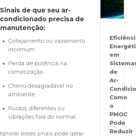
Sinais de que seu ar-
condicionado precisa de
manutenção:
Eficiênc
Gotejamento ou vazamento
Energét
incomum.
em
Perda de potência na
Sistema
climatização.
de
Ar-
Cheiro desagradável no
Condici
ambiente.
Como
o
Ruídos diferentes ou
PMOC
vibrações fora do normal.
Pode
Reduzir
Ignorar esses sinais pode gerar