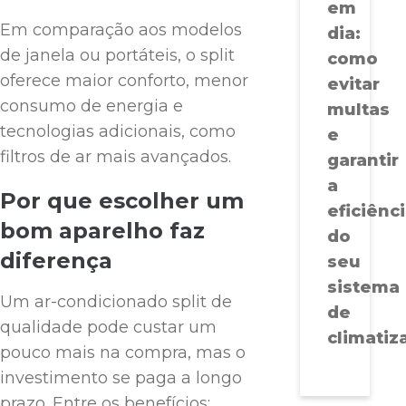
em
Em comparação aos modelos
dia:
de janela ou portáteis, o split
como
oferece maior conforto, menor
evitar
consumo de energia e
multas
tecnologias adicionais, como
e
filtros de ar mais avançados.
garantir
a
Por que escolher um
eficiênc
bom aparelho faz
do
diferença
seu
sistema
Um ar-condicionado split de
de
qualidade pode custar um
climatiz
pouco mais na compra, mas o
investimento se paga a longo
prazo. Entre os benefícios: