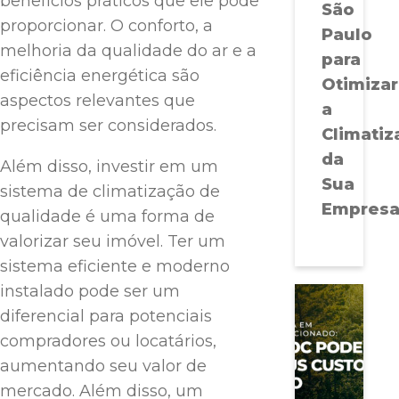
benefícios práticos que ele pode
São
proporcionar. O conforto, a
Paulo
melhoria da qualidade do ar e a
para
eficiência energética são
Otimizar
aspectos relevantes que
a
precisam ser considerados.
Climatiz
da
Além disso, investir em um
Sua
sistema de climatização de
Empres
qualidade é uma forma de
valorizar seu imóvel. Ter um
sistema eficiente e moderno
instalado pode ser um
diferencial para potenciais
compradores ou locatários,
aumentando seu valor de
mercado. Além disso, um