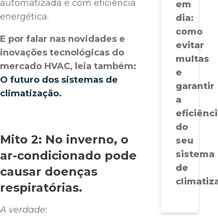
automatizada e com eficiência
em
energética.
dia:
como
E por falar nas novidades e
evitar
inovações tecnológicas do
multas
mercado HVAC, leia também:
e
O futuro dos sistemas de
garantir
climatização.
a
eficiênc
do
Mito 2: No inverno, o
seu
ar-condicionado pode
sistema
de
causar doenças
climatiz
respiratórias.
A verdade: