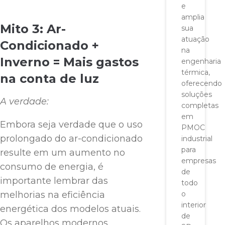
e
amplia
Mito 3: Ar-
sua
atuação
Condicionado +
na
Inverno = Mais gastos
engenharia
térmica,
na conta de luz
oferecendo
soluções
A verdade:
completas
em
Embora seja verdade que o uso
PMOC
prolongado do ar-condicionado
industrial
para
resulte em um aumento no
empresas
consumo de energia, é
de
importante lembrar das
todo
melhorias na eficiência
o
interior
energética dos modelos atuais.
de
Os aparelhos modernos