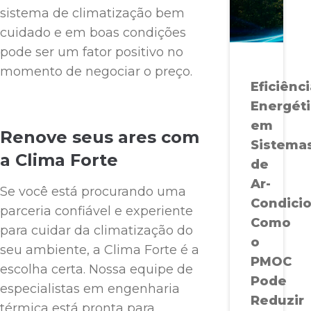
sistema de climatização bem
cuidado e em boas condições
pode ser um fator positivo no
momento de negociar o preço.
Eficiênc
Energét
em
Renove seus ares com
Sistema
a Clima Forte
de
Ar-
Se você está procurando uma
Condici
parceria confiável e experiente
Como
para cuidar da climatização do
o
seu ambiente, a Clima Forte é a
PMOC
escolha certa. Nossa equipe de
Pode
especialistas em engenharia
Reduzir
térmica está pronta para