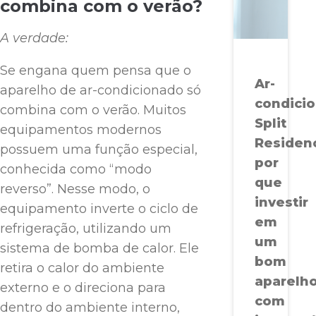
combina com o verão?
A verdade:
Se engana quem pensa que o
Ar-
aparelho de ar-condicionado só
condici
combina com o verão. Muitos
Split
equipamentos modernos
Residenc
possuem uma função especial,
por
conhecida como “modo
que
reverso”. Nesse modo, o
investir
equipamento inverte o ciclo de
em
refrigeração, utilizando um
um
sistema de bomba de calor. Ele
bom
retira o calor do ambiente
aparelh
externo e o direciona para
com
dentro do ambiente interno,