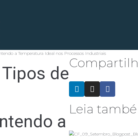
l
o
s
s
o
Compartil
 Tipos de
Leia tamb
antendo a