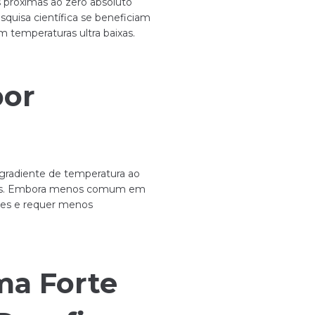
próximas ao zero absoluto
squisa científica se beneficiam
m temperaturas ultra baixas.
por
m gradiente de temperatura ao
tricos. Embora menos comum em
res e requer menos
ma Forte