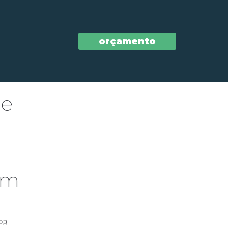
orçamento
he
ém