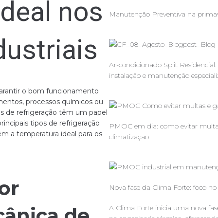
deal nos
Manutenção Preventiva na primave
ustriais
Ar-condicionado Split Residencia
instalação e manutenção especial
 garantir o bom funcionamento
limentos, processos químicos ou
s de refrigeração têm um papel
rincipais tipos de refrigeração
PMOC em dia: como evitar multas e
m a temperatura ideal para os
climatização
or
Nova fase da Clima Forte: foco n
ânica de
A Clima Forte inicia uma nova fa