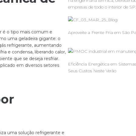
na engenharia térmica, oferecend
empresas de todo o interior de SP
r é o tipo mais comum e
Aproveite a Frente Fria em São P
omo uma geladeira gigante: o
gás refrigerante, aumentando
ria e condensa, liberando calor,
iente que se deseja resfriar.
Eficiência Energética em Siste
aplicado em diversos setores
Seus Custos Neste Verão
por
liza uma solução refrigerante e