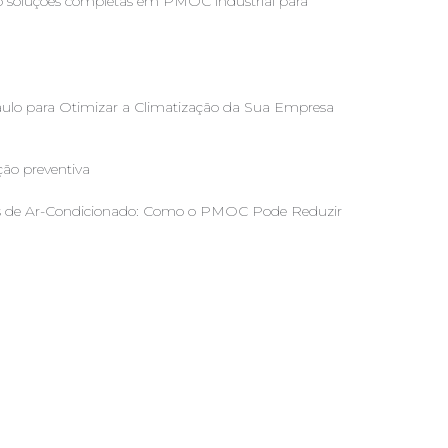
o soluções completas em PMOC industrial para
.
aulo para Otimizar a Climatização da Sua Empresa
mas de Ar-Condicionado: Como o PMOC Pode Reduzir