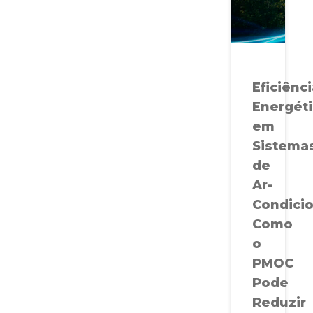
Eficiênc
Energét
em
Sistema
de
Ar-
Condici
Como
o
PMOC
Pode
Reduzir