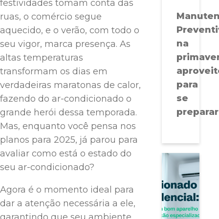
festividades tomam conta das
Manute
ruas, o comércio segue
Preventi
aquecido, e o verão, com todo o
na
seu vigor, marca presença. As
primaver
altas temperaturas
aproveit
transformam os dias em
para
verdadeiras maratonas de calor,
se
fazendo do ar-condicionado o
preparar
grande herói dessa temporada.
Mas, enquanto você pensa nos
planos para 2025, já parou para
avaliar como está o estado do
seu ar-condicionado?
Agora é o momento ideal para
dar a atenção necessária a ele,
garantindo que seu ambiente