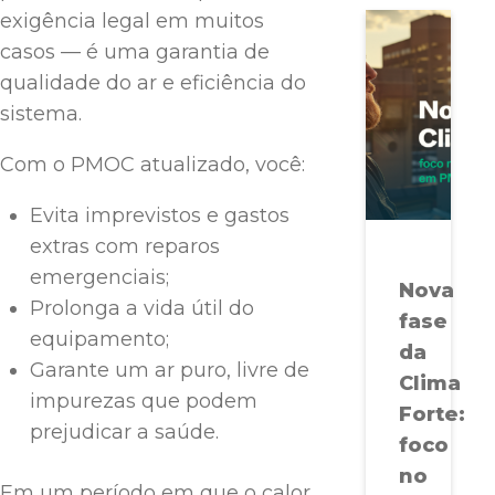
exigência legal em muitos
casos — é uma garantia de
qualidade do ar e eficiência do
sistema.
Com o PMOC atualizado, você:
Evita imprevistos e gastos
extras com reparos
emergenciais;
Nova
Prolonga a vida útil do
fase
equipamento;
da
Garante um ar puro, livre de
Clima
impurezas que podem
Forte:
prejudicar a saúde.
foco
no
Em um período em que o calor